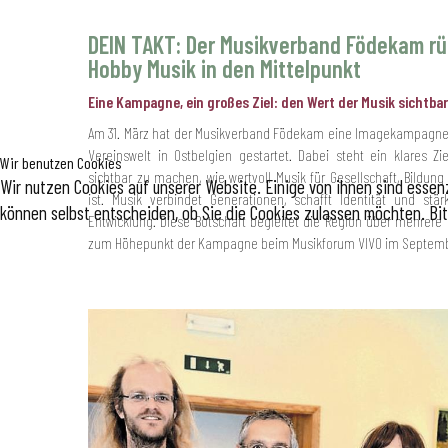
DEIN TAKT: Der Musikverband Födekam rü
Hobby Musik in den Mittelpunkt
Eine Kampagne, ein großes Ziel: den Wert der Musik sichtb
Am 31. März hat der Musikverband Födekam eine Imagekampagne 
Vereinswelt in Ostbelgien gestartet. Dabei steht ein klares Zi
Wir benutzen Cookies
sichtbar zu machen, wie wertvoll Musik für Gesellschaft, Bildun
Wir nutzen Cookies auf unserer Website. Einige von ihnen sind essenz
ist. Musik verbindet Generationen, schafft Identität und stär
können selbst entscheiden, ob Sie die Cookies zulassen möchten. Bit
Entwicklung. Diese Botschaft begleitet die Region über mehrere
zum Höhepunkt der Kampagne beim Musikforum VIVO im Septemb