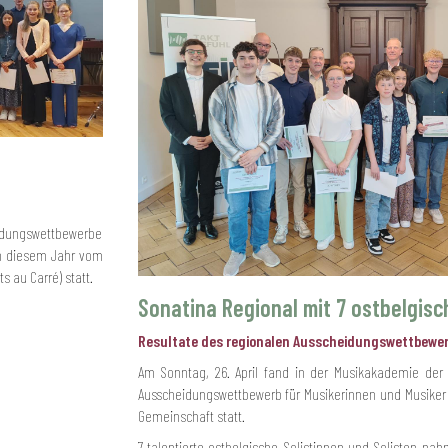
heidungswettbewerbe
in diesem Jahr vom
s au Carré) statt.
Sonatina Regional mit 7 ostbelgisc
Resultate des regionalen Ausscheidungswettbewe
Am Sonntag, 26. April fand in der Musikakademie der
Ausscheidungswettbewerb für Musikerinnen und Musiker
Gemeinschaft statt.
7 talentierte ostbelgische Solistinnen und Solisten n