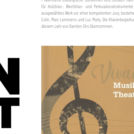
für Holzblas-, Blechblas- und Perkussionsinstrumente 
ausgewähltes Werk vor einer kompetenten Jury, bestehen
Colin, Marc Lemmens und Luc Marly. Die Klavierbegleit
diesem Jahr von Damien Girs übernommen.