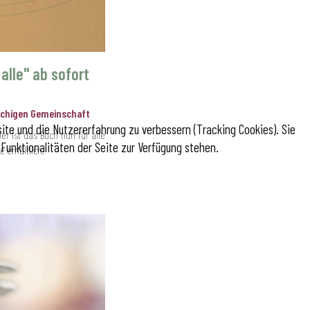
alle" ab sofort
achigen Gemeinschaft
site und die Nutzererfahrung zu verbessern (Tracking Cookies). Sie
r ist das Buch nun für alle
Funktionalitäten der Seite zur Verfügung stehen.
 erhältlich.