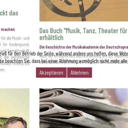
ckt das
Das Buch "Musik, Tanz, Theater für 
ar machen
erhältlich
für die Musik- und
el im Vordergrund:
Die Geschichte der Musikakademie der Deutschspr
g und Gemeinschaft
iell für den Betrieb der Seite, während andere uns helfen, diese Web
Nach der erfolgreichen Buchvorstellung am 20. Septembe
kt die persönliche
te beachten Sie, dass bei einer Ablehnung womöglich nicht mehr alle 
Interessierten zum Preis von 15 Euro in der Musikakademie
 Monate hinweg bis
er.
Akzeptieren
Ablehnen