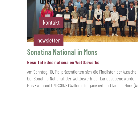
über uns
allgemeines
chöre
instrumentalense
alle instrumente
team & vorstand
mbles
preisliste
partner
kontakt
musikvereine
spielmannszüge &
drumbands
newsletter
Sonatina National in Mons
Resultate des nationalen Wettbewerbs
Am Sonntag, 10. Mai präsentierten sich die Finalisten der Aussc
bei Sonatina National. Der Wettbewerb auf Landesebene wurde 
Musikverband UNISSONS (Wallonie) organisiert und fand in Mons (Art