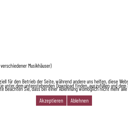
e verschiedener Musikhäuser)
iell für den Betrieb der Seite, während andere uns helfen, diese Web
Sie unter dem untenstehenden Download finden, auszufüllen und dem 
te beachten Sie, dass bei einer Ablehnung womöglich nicht mehr alle 
Akzeptieren
Ablehnen