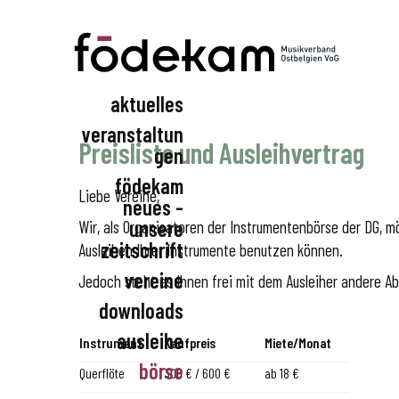
aktuelles
Födekam Ostbelgien
veranstaltun
Preisliste und Ausleihvertrag
gen
födekam
födekam
Liebe Vereine,
neues -
vereinsveranstaltu
unsere
Wir, als Organisatoren der Instrumentenbörse der DG, mö
ngen
zeitschrift
Ausleihen Ihrer Instrumente benutzen können.
vereine
Jedoch steht es Ihnen frei mit dem Ausleiher andere A
downloads
beratungsservice
generalversammlu
ausleihe
Instrument
Kaufpreis
Miete/Monat
ng
börse
Querflöte
300 € / 600 €
ab 18 €
aktuelles