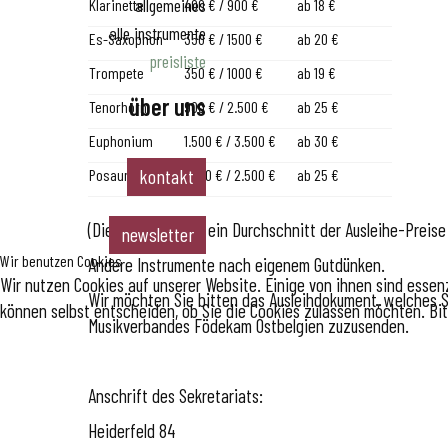
allgemeines
chöre
Klarinette
400 € / 900 €
ab 18 €
instrumentalense
alle instrumente
Es-Saxophon
350 € / 1500 €
ab 20 €
mbles
preisliste
Trompete
350 € / 1000 €
ab 19 €
musikvereine
über uns
spielmannszüge &
Tenorhorn
900 € / 2.500 €
ab 25 €
drumbands
Euphonium
1.500 € / 3.500 €
ab 30 €
team & vorstand
partner
kontakt
Posaune
1.200 € / 2.500 €
ab 25 €
(Diese Preise sind ein Durchschnitt der Ausleihe-Preis
newsletter
Wir benutzen Cookies
Andere Instrumente nach eigenem Gutdünken.
Wir nutzen Cookies auf unserer Website. Einige von ihnen sind essenz
Wir möchten Sie bitten das Ausleihdokument, welches 
können selbst entscheiden, ob Sie die Cookies zulassen möchten. Bit
Musikverbandes Födekam Ostbelgien zuzusenden.
Anschrift des Sekretariats:
Heiderfeld 84