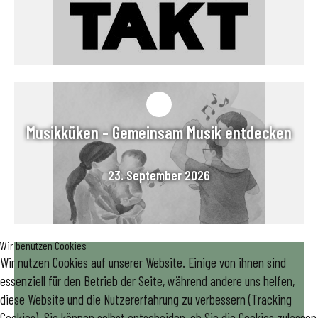
Musikküken - Gemeinsam Musik entdecken
23. September 2026
Wir benutzen Cookies
Wir nutzen Cookies auf unserer Website. Einige von ihnen sind
essenziell für den Betrieb der Seite, während andere uns helfen,
diese Website und die Nutzererfahrung zu verbessern (Tracking
Cookies). Sie können selbst entscheiden, ob Sie die Cookies zulassen