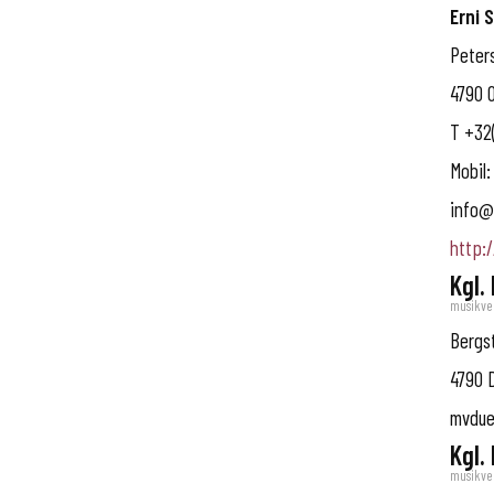
Erni S
Peter
4790
T
+32(
Mobil:
info@
http:
Kgl.
musikve
Bergs
4790
mvdue
Kgl.
musikve