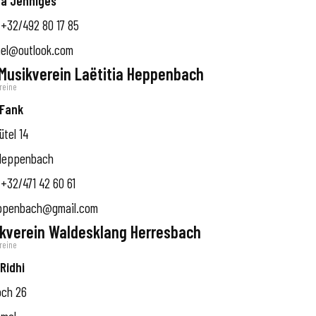
a Jenniges
+32/492 80 17 85
el@outlook.com
 Musikverein Laëtitia Heppenbach
reine
 Fank
tel 14
Heppenbach
+32/471 42 60 61
ppenbach@gmail.com
kverein Waldesklang Herresbach
reine
Ridhi
och 26