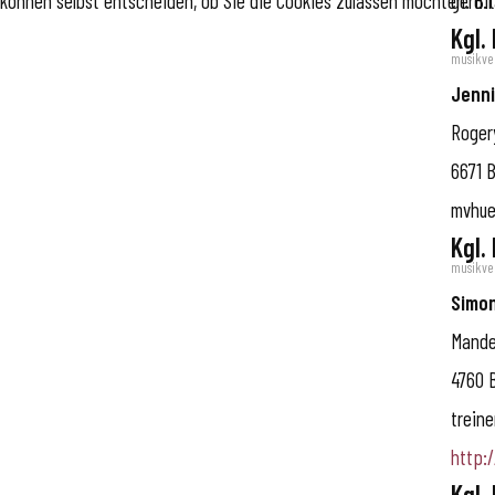
können selbst entscheiden, ob Sie die Cookies zulassen möchten. Bit
gerd.
Kgl.
musikve
Jenni
Roger
6671
B
mvhue
Kgl.
musikve
Simon
Mande
4760
trein
http:
Kgl.