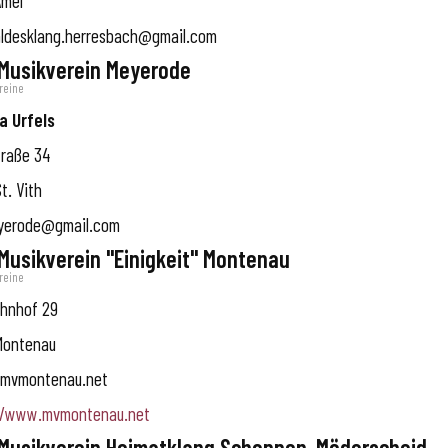
Amel
ldesklang.herresbach@gmail.com
 Musikverein Meyerode
reine
a Urfels
traße 34
t. Vith
erode@gmail.com
 Musikverein "Einigkeit" Montenau
reine
hnhof 29
Montenau
mvmontenau.net
//www.mvmontenau.net
 Musikverein Heimatklang Schoppen-Möderscheid