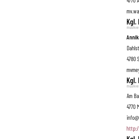
4770
mv.wa
Kgl.
musikve
Annik
Dahls
4780
S
mvmey
Kgl.
musikve
Am Ba
4770
info@
http:
Kgl.