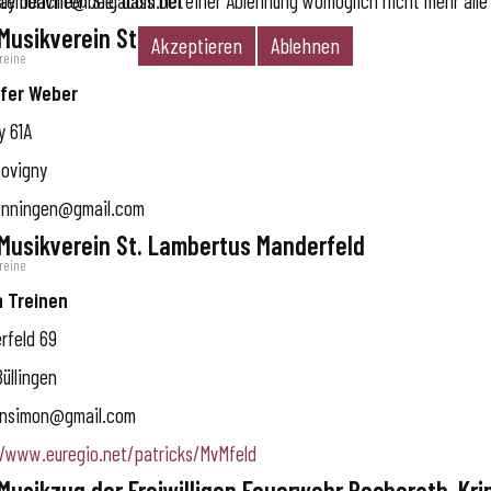
te beachten Sie, dass bei einer Ablehnung womöglich nicht mehr alle 
faymonville@belgacom.net
 Musikverein St. Josef Hünningen
Akzeptieren
Ablehnen
reine
fer Weber
y 61A
ovigny
nningen@gmail.com
 Musikverein St. Lambertus Manderfeld
reine
 Treinen
rfeld 69
Büllingen
ensimon@gmail.com
//www.euregio.net/patricks/MvMfeld
 Musikzug der Freiwilligen Feuerwehr Rocherath-Kri