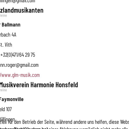
llingen@gmail.com
nzlandmusikanten
reine
 Ballmann
erbach 4A
t. Vith
+32(0)471/64 29 75
ann.roger@gmail.com
//www.glm-musik.com
 Musikverein Harmonie Honsfeld
reine
Faymonville
eld 107
Büllingen
iell für den Betrieb der Seite, während andere uns helfen, diese Web