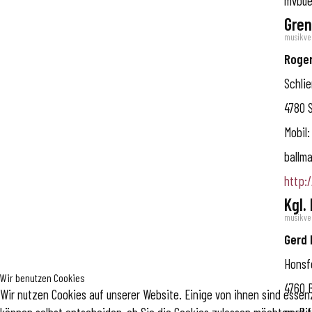
mvbue
Gre
musikve
Roger
Schli
4780
S
Mobil:
ballm
http:
Kgl.
musikve
Gerd 
Honsf
Wir benutzen Cookies
4760
Wir nutzen Cookies auf unserer Website. Einige von ihnen sind essenz