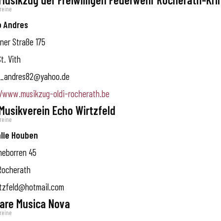
reine
o Andres
ner Straße 175
t. Vith
_andres82@yahoo.de
//www.musikzug-oldi-rocherath.be
 Musikverein Echo Wirtzfeld
reine
lie Houben
heborren 45
Rocherath
tzfeld@hotmail.com
are Musica Nova
reine