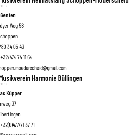
reine
 Genten
dyer Weg 58
Schoppen
80 34 05 43
+32/474 74 11 64
hoppen.moederscheid@gmail.com
 Musikverein Harmonie Büllingen
reine
as Küpper
nweg 37
ibertingen
+32(0)477/71 37 71