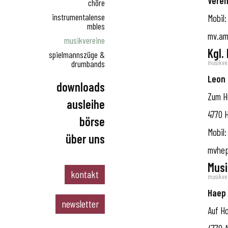
Veren
chöre
instrumentalense
Mobil:
mbles
mv.am
musikvereine
Kgl.
spielmannszüge &
drumbands
musikve
Leon
downloads
Zum Hü
ausleihe
4770
börse
Mobil:
über uns
allgemeines
mvhe
alle instrumente
team & vorstand
Musi
preisliste
partner
kontakt
musikve
Haep 
newsletter
Auf H