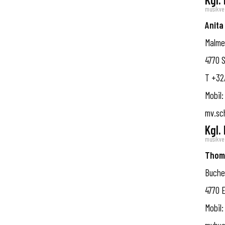
musikve
Anita
Malme
4770
T
+32/
Mobil:
mv.sc
Kgl.
musikve
Thom
Buche
4770
E
Mobil: