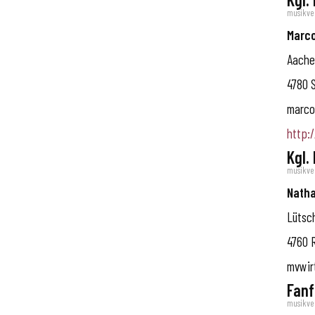
musikve
Marc
Aache
4780
S
marco
http:
Kgl.
musikve
Natha
Lütsc
4760
mvwir
Fanf
musikve