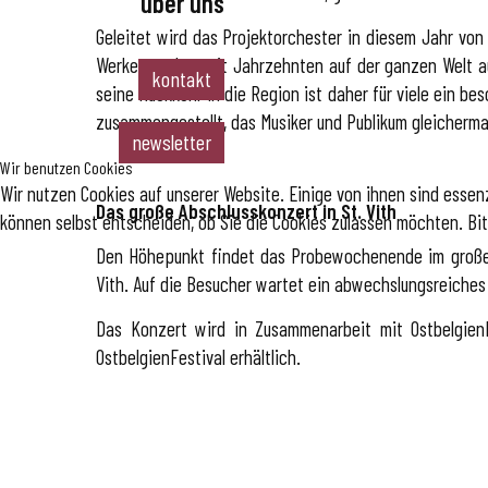
über uns
allgemeines
chöre
Geleitet wird das Projektorchester in diesem Jahr vo
instrumentalense
alle instrumente
team & vorstand
mbles
Werke werden seit Jahrzehnten auf der ganzen Welt auf
preisliste
partner
kontakt
musikvereine
seine Rückkehr in die Region ist daher für viele ein b
spielmannszüge &
zusammengestellt, das Musiker und Publikum gleicherma
drumbands
newsletter
Wir benutzen Cookies
Wir nutzen Cookies auf unserer Website. Einige von ihnen sind essenz
Das große Abschlusskonzert in St. Vith
können selbst entscheiden, ob Sie die Cookies zulassen möchten. Bit
Den Höhepunkt findet das Probewochenende im großen 
Vith. Auf die Besucher wartet ein abwechslungsreich
Das Konzert wird in Zusammenarbeit mit OstbelgienF
OstbelgienFestival erhältlich.