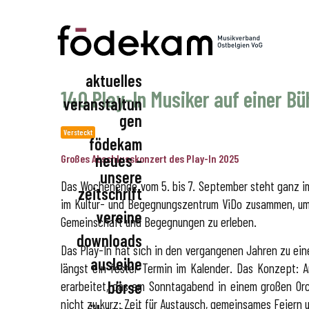
aktuelles
140 Play-In Musiker auf einer B
Födekam Ostbelgien
veranstaltun
gen
Versteckt
födekam
födekam
neues -
Großes Abschlusskonzert des Play-In 2025
vereinsveranstaltu
unsere
ngen
Das Wochenende vom 5. bis 7. September steht ganz im
zeitschrift
im Kultur- und Begegnungszentrum ViDo zusammen, um 
vereine
Gemeinschaft und Begegnungen zu erleben.
downloads
beratungsservice
Das Play-In hat sich in den vergangenen Jahren zu eine
generalversammlu
ausleihe
längst ein fester Termin im Kalender. Das Konzept:
ng
börse
erarbeitet, das am Sonntagabend in einem großen Orc
aktuelles
nicht zu kurz: Zeit für Austausch, gemeinsames Feiern 