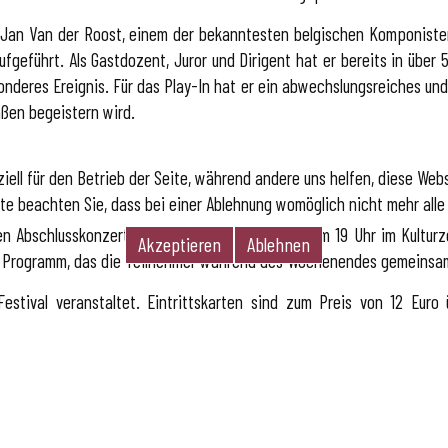
n Jan Van der Roost, einem der bekanntesten belgischen Komponiste
geführt. Als Gastdozent, Juror und Dirigent hat er bereits in über 
esonderes Ereignis. Für das Play-In hat er ein abwechslungsreiches 
ßen begeistern wird.
iell für den Betrieb der Seite, während andere uns helfen, diese Web
te beachten Sie, dass bei einer Ablehnung womöglich nicht mehr alle 
Abschlusskonzert am Sonntag, 7. September um 19 Uhr im Kulturzen
Akzeptieren
Ablehnen
es Programm, das die Teilnehmer während des Wochenendes gemeinsa
estival veranstaltet. Eintrittskarten sind zum Preis von 12 Euro