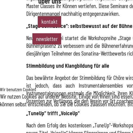
über uns
allgemeines
chöre
Master Classes ihr Können vertiefen. Diese Seminare d
instrumentalense
alle instrumente
team & vorstand
Dirigentenmangel nachhaltig entgegenzuwirken.
mbles
preisliste
partner
kontakt
musikvereine
„Stage Confidence“: selbstbewusst auf der Bühne
spielmannszüge &
drumbands
Neu und kostenfrei startet die Workshopreihe „Stage C
newsletter
Bühnenpräsenz zu verbessern und die Bühnenerfahrung 
diesjährigen Teilnehmer des Sonatina-Wettbewerbs rich
Stimmbildung und Klangbildung für alle
Das bewährte Angebot der Stimmbildung für Chöre wir
ist jedoch, dass auch Instrumentalensembles vo
Wir benutzen Cookies
Instrumentalgruppen erstmals die Möglichkeit, ihren K
Wir nutzen Cookies auf unserer Website. Einige von ihnen sind essenz
Dozenten zur Verfügung, die den Verein vor Ort coachen
können selbst entscheiden, ob Sie die Cookies zulassen möchten. Bit
„TuneUp“ trifft „VoiceUp“
Nach dem Erfolg des kostenlosen „TuneUp“-Workshops 
neuen Titel „VoiceUp“ können Sängerinnen und Sänger W