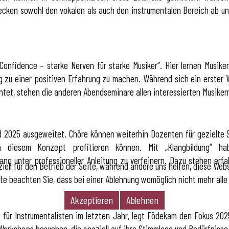
ecken sowohl den vokalen als auch den instrumentalen Bereich ab un
onfidence – starke Nerven für starke Musiker“. Hier lernen Musiker
zu einer positiven Erfahrung zu machen. Während sich ein erster 
tet, stehen die anderen Abendseminare allen interessierten Musiker
d 2025 ausgeweitet. Chöre können weiterhin Dozenten für gezielte 
n diesem Konzept profitieren können. Mit „Klangbildung“ ha
lang unter professioneller Anleitung zu verfeinern. Dazu stehen er
iell für den Betrieb der Seite, während andere uns helfen, diese Web
.
te beachten Sie, dass bei einer Ablehnung womöglich nicht mehr alle 
Akzeptieren
Ablehnen
für Instrumentalisten im letzten Jahr, legt Födekam den Fokus 202
orkshops besuchen, die speziell auf ihre Stimmlage und Bedürfnisse