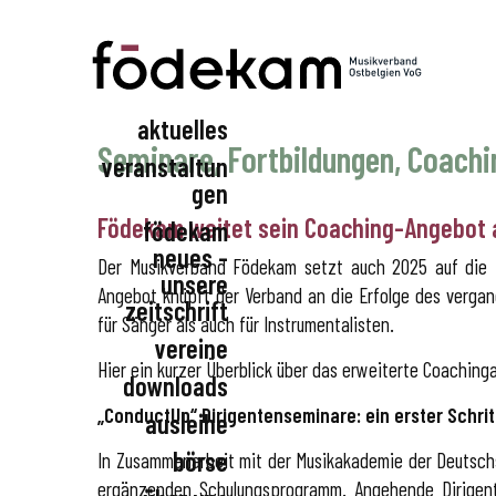
aktuelles
Seminare, Fortbildungen, Coach
Födekam Ostbelgien
veranstaltun
gen
Födekam weitet sein Coaching-Angebot
födekam
födekam
neues -
vereinsveranstaltu
Der Musikverband Födekam setzt auch 2025 auf die 
unsere
ngen
Angebot knüpft der Verband an die Erfolge des vergan
zeitschrift
für Sänger als auch für Instrumentalisten.
vereine
Hier ein kurzer Überblick über das erweiterte Coaching
downloads
beratungsservice
„ConductUp“ Dirigentenseminare: ein erster Schr
generalversammlu
ausleihe
ng
börse
In Zusammenarbeit mit der Musikakademie der Deutsc
aktuelles
ergänzenden Schulungsprogramm. Angehende Dirigent