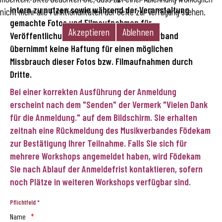
intern zu nutzen sowie während der Veranstaltung
nicht mehr alle Funktionalitäten der Seite zur Verfügung stehen.
gemachte Fotos und Filmaufnahmen für
Akzeptieren
Ablehnen
Veröffentlichungen zu verwenden. Der Verband
übernimmt keine Haftung für einen möglichen
Missbrauch dieser Fotos bzw. Filmaufnahmen durch
Dritte.
Bei einer korrekten Ausführung der Anmeldung
erscheint nach dem "Senden" der Vermerk "Vielen Dank
für die Anmeldung." auf dem Bildschirm.
Sie erhalten
zeitnah eine Rückmeldung des Musikverbandes Födekam
zur Bestätigung Ihrer Teilnahme. Falls Sie sich für
mehrere Workshops angemeldet haben, wird Födekam
Sie nach Ablauf der Anmeldefrist kontaktieren, sofern
noch Plätze in weiteren Workshops verfügbar sind.
Pflichtfeld *
Name