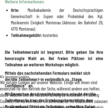
Weitere Informationen:
Orte:
Musikakademie der Deutschsprachigen
Gemeinschaft in Eupen oder Probelokal des Kgl.
Musikverein Einigkeit Montenau (Adresse: Am Bahnhof 29,
4770 Montenau).
Teilnahmegebühr:
kostenlos
Die Teilnehmerzahl ist begrenzt. Bitte geben Sie Ihre
bevorzugte Wahl an. Bei freien Plätzen ist eine
Teilnahme an weiteren Workshops möglich.
Mittels des nachstehenden Formulars meldet sich
Wir benutzen Cookies
der/die Teilnehmer/-in verbindlich zu „Stage
Wir nutzen Cookies auf unserer Website. Einige von ihnen sind
Confidence" an.
essenziell für den Betrieb der Seite, während andere uns helfen,
Mit Einreichen des Anmeldeformulars erlaubt der/die
diese Website und die Nutzererfahrung zu verbessern (Tracking
Teilnehmer/in bzw. der Erziehungsberechtigte dem
Cookies). Sie können selbst entscheiden, ob Sie die Cookies zulassen
Musikverband Födekam Ostbelgien, seine/ihre Daten
möchten. Bitte beachten Sie, dass bei einer Ablehnung womöglich