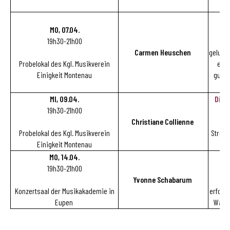
MO, 07.04.
19h30-21h00
In
Carmen Heuschen
gelung
Probelokal des Kgl. Musikverein
es d
Einigkeit Montenau
guter
MI, 09.04.
Die 
19h30-21h00
Christiane Collienne
Be
Probelokal des Kgl. Musikverein
Stress
Einigkeit Montenau
MO, 14.04.
19h30-21h00
Yvonne Schabarum
W
Konzertsaal der Musikakademie in
erfolg
Eupen
Was h