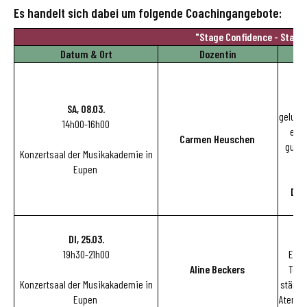
Es handelt sich dabei um folgende Coachingangebote:
"Stage Confidence - Starke
Datum & Ort
Dozentin
In
SA, 08.03.
gelung
14h00-16h00
es d
Carmen Heuschen
guter
Konzertsaal der Musikakademie in
Eupen
Die
DI, 25.03.
19h30-21h00
Ein 
Aline Beckers
Tool
Konzertsaal der Musikakademie in
stärke
Eupen
Atemüb